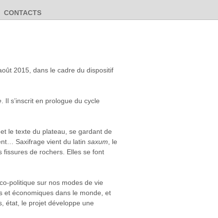
CONTACTS
août 2015, dans le cadre du dispositif
e
. Il s’inscrit en prologue du cycle
t le texte du plateau, se gardant de
ent… Saxifrage vient du latin
saxum
, le
s fissures de rochers. Elles se font
ico-politique sur nos modes de vie
es et économiques dans le monde, et
, état, le projet développe une