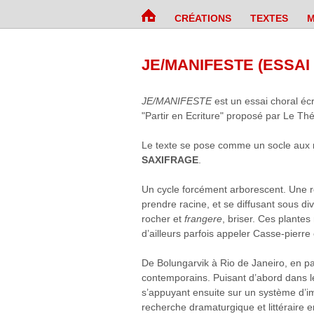
CRÉATIONS
TEXTES
M
JE/MANIFESTE (ESSAI 
JE/MANIFESTE
est un essai choral écr
"Partir en Ecriture" proposé par Le Thé
Le texte se pose comme un socle aux r
SAXIFRAGE
.
Un cycle forcément arborescent. Une re
prendre racine, et se diffusant sous d
rocher et
frangere
, briser. Ces plantes
d’ailleurs parfois appeler Casse-pierre
De Bolungarvik à Rio de Janeiro, en pas
contemporains. Puisant d’abord dans l
s’appuyant ensuite sur un système d’im
recherche dramaturgique et littéraire e