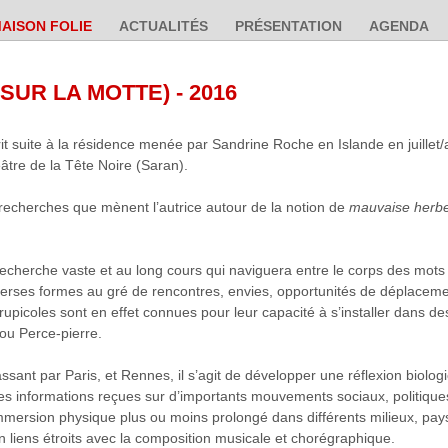
AISON FOLIE
ACTUALITÉS
PRÉSENTATION
AGENDA
SUR LA MOTTE) - 2016
it suite à la résidence menée par Sandrine Roche en Islande en juillet/
âtre de la Tête Noire (Saran).
echerches que mènent l’autrice autour de la notion de
mauvaise herb
cherche vaste et au long cours qui naviguera entre le corps des mots e
iverses formes au gré de rencontres, envies, opportunités de déplacem
 rupicoles sont en effet connues pour leur capacité à s’installer dans de
 ou Perce-pierre.
sant par Paris, et Rennes, il s’agit de développer une réflexion biolog
es informations reçues sur d’importants mouvements sociaux, politiqu
mersion physique plus ou moins prolongé dans différents milieux, pays
n liens étroits avec la composition musicale et chorégraphique.